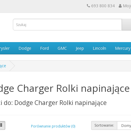
693 800 834
Moj
rysler
Dodge
Ford
GMC
Jeep
Lincoln
Mercury
jące
ge Charger Rolki napinające
i do: Dodge Charger Rolki napinające
Sortowanie:
Porównanie produktów (0)