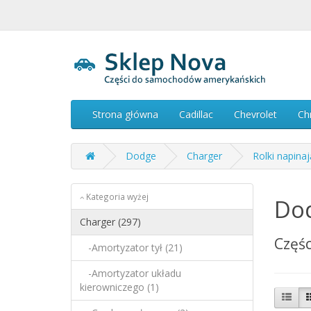
Strona główna
Cadillac
Chevrolet
Ch
Dodge
Charger
Rolki napina
Kategoria wyżej
Dod
Charger (297)
Częśc
-Amortyzator tył (21)
-Amortyzator układu
kierowniczego (1)