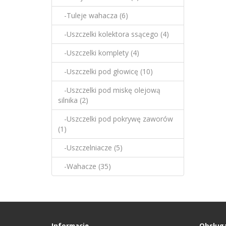
-Tuleje wahacza (6)
-Uszczelki kolektora ssącego (4)
-Uszczelki komplety (4)
-Uszczelki pod głowicę (10)
-Uszczelki pod miskę olejową
silnika (2)
-Uszczelki pod pokrywę zaworów
(1)
-Uszczelniacze (5)
-Wahacze (35)
Informacje
Obsługa