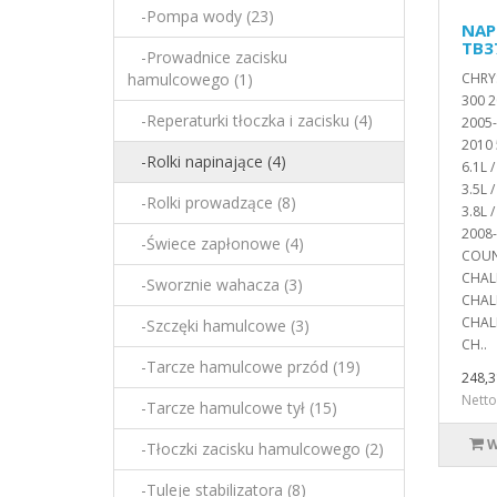
-Pompa wody (23)
NAP
TB3
-Prowadnice zacisku
hamulcowego (1)
CHRY
300 2
-Reperaturki tłoczka i zacisku (4)
2005-
2010 
-Rolki napinające (4)
6.1L 
3.5L 
-Rolki prowadzące (8)
3.8L
2008-
-Świece zapłonowe (4)
COUN
CHALL
-Sworznie wahacza (3)
CHAL
CHAL
-Szczęki hamulcowe (3)
CH..
-Tarcze hamulcowe przód (19)
248,3
Netto
-Tarcze hamulcowe tył (15)
W
-Tłoczki zacisku hamulcowego (2)
-Tuleje stabilizatora (8)