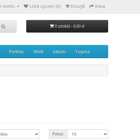
e konto
Lista życzeń (0)
Koszyk
Kasa
0 sztuk(i) - 0,00 zł
Pontiac
RAM
Saturn
Toyota
Pokaż: