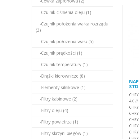
-Cewka zapłonowa (2)
-Czujnik ciśnienia oleju (1)
-Czujnik położenia wałka rozrządu
(3)
-Czujnik położenia wału (5)
-Czujnik prędkości (1)
-Czujnik temperatury (1)
-Drążki kierownicze (8)
NAP
STD
-Elementy silnikowe (1)
CHRYS
-Filtry kabinowe (2)
4.0 /
CHRYS
-Filtry oleju (4)
CHRY
CHRYS
-Filtry powietrza (1)
CHRYS
CHRYS
-Filtry skrzyni biegów (1)
CHRYS