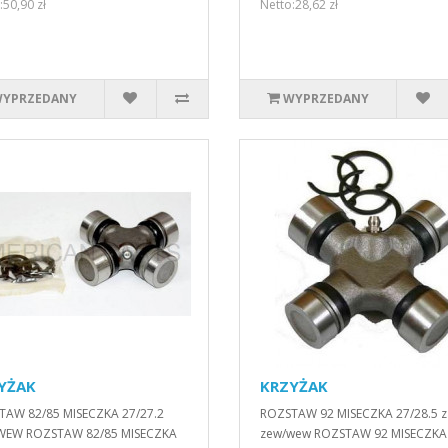
:50,90 zł
Netto:28,62 zł
YPRZEDANY
WYPRZEDANY
YŻAK
KRZYŻAK
TAW 82/85 MISECZKA 27/27.2
ROZSTAW 92 MISECZKA 27/28.5 z
WEW ROZSTAW 82/85 MISECZKA
zew/wew ROZSTAW 92 MISECZKA