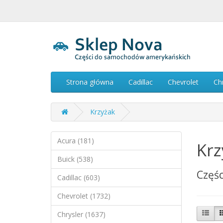
Strona główna
Cadillac
Chevrolet
Ch
Krzyżak
Acura (181)
Krz
Buick (538)
Częśc
Cadillac (603)
Chevrolet (1732)
Chrysler (1637)