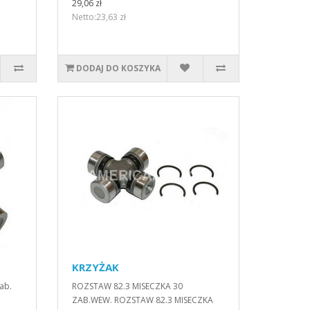
29,06 zł
Netto:23,63 zł
DODAJ DO KOSZYKA
KRZYŻAK
ab.
ROZSTAW 82.3 MISECZKA 30
ZAB.WEW. ROZSTAW 82.3 MISECZKA