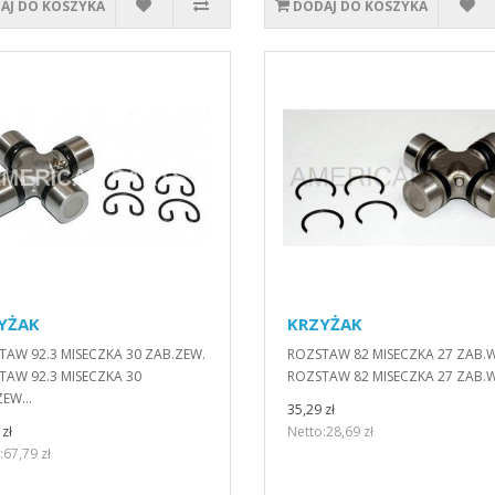
AJ DO KOSZYKA
DODAJ DO KOSZYKA
YŻAK
KRZYŻAK
TAW 92.3 MISECZKA 30 ZAB.ZEW.
ROZSTAW 82 MISECZKA 27 ZAB.
TAW 92.3 MISECZKA 30
ROZSTAW 82 MISECZKA 27 ZAB.W
EW...
35,29 zł
zł
Netto:28,69 zł
:67,79 zł