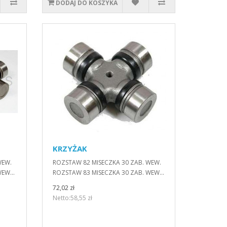
DODAJ DO KOSZYKA
KRZYŻAK
WEW.
ROZSTAW 82 MISECZKA 30 ZAB. WEW.
EW...
ROZSTAW 83 MISECZKA 30 ZAB. WEW...
72,02 zł
Netto:58,55 zł