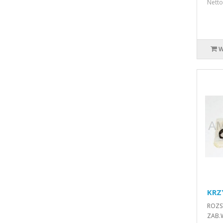
Netto
W
KRZ
ROZS
ZAB.