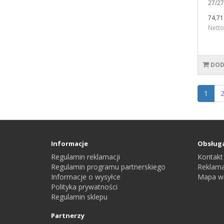
27/27
74,71 
Netto
DOD
1
Informacje
Obsługa
Regulamin reklamacji
Kontakt
Regulamin programu partnerskiego
Reklama
Informacje o wysyłce
Mapa wi
Polityka prywatności
Regulamin sklepu
Partnerzy