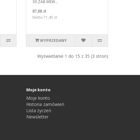
30 ZAB.WEW...
87,88 zł
Netto:71,45 zł
WYPRZEDANY
Wyświetlanie 1 do 15 z 35 (3 stron)
Moje konto
Moje konto
Historia zamówień
Lista życzeń
Newsletter