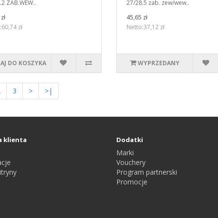
.2 ZAB.WEW..
27/28.5 zab. zew/wew..
zł
45,65 zł
:60,74 zł
Netto:37,12 zł
AJ DO KOSZYKA
WYPRZEDANY
2
3
>
>|
 klienta
Dodatki
Marki
cje
Vouchery
tryny
Program partnerski
Promocje