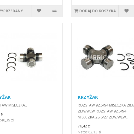
YPRZEDANY
DODAJ DO KOSZYKA
YŻAK
KRZYŻAK
TAW MISECZKA..
ROZSTAW 92.5/94 MISECZKA 28.6
ZEW/WEW ROZSTAW 92.5/94
zł
MISECZKA 28.6/27 ZEW/WEW..
:40,39 zł
76,42 zł
Netto:62,13 zł