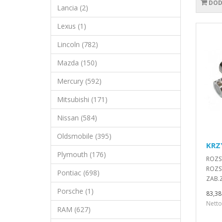
DOD
Lancia (2)
Lexus (1)
Lincoln (782)
Mazda (150)
Mercury (592)
Mitsubishi (171)
Nissan (584)
Oldsmobile (395)
KRZ
Plymouth (176)
ROZS
ROZS
Pontiac (698)
ZAB.Z
Porsche (1)
83,38 
Netto
RAM (627)