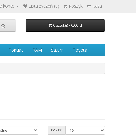
e konto
Lista życzeń (0)
Koszyk
Kasa
0 sztuk(i) - 0,00 zł
Pontiac
RAM
Saturn
Toyota
Pokaż: