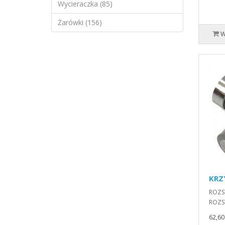
Wycieraczka (85)
Żarówki (156)
W
KRZ
ROZS
ROZST
62,60 