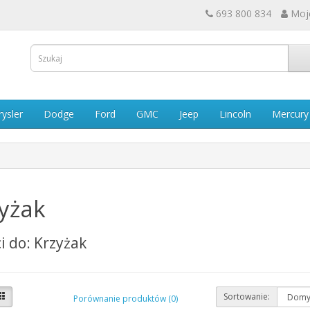
693 800 834
Moj
rysler
Dodge
Ford
GMC
Jeep
Lincoln
Mercury
yżak
i do: Krzyżak
Sortowanie:
Porównanie produktów (0)