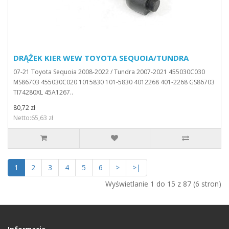
DRĄŻEK KIER WEW TOYOTA SEQUOIA/TUNDRA
07-21 Toyota Sequoia 2008-2022 / Tundra 2007-2021 455030C030
MS86703 455030C020 1015830 101-5830 4012268 401-2268 GS86703
TI74280XL 45A1267..
80,72 zł
Netto:65,63 zł
1
2
3
4
5
6
>
>|
Wyświetlanie 1 do 15 z 87 (6 stron)