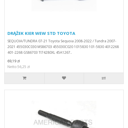
DRĄŻEK KIER WEW STD TOYOTA
SEQUOIA/TUNDRA 07-21 Toyota Sequoia 2008-2022 / Tundra 2007-
2021 455030C030 MS86703 455030C020 1015830 101-5830 4012268
401-2268 GS86703 TI74280XL 45A1267..
69,19 zł
Netto:56,25 zł