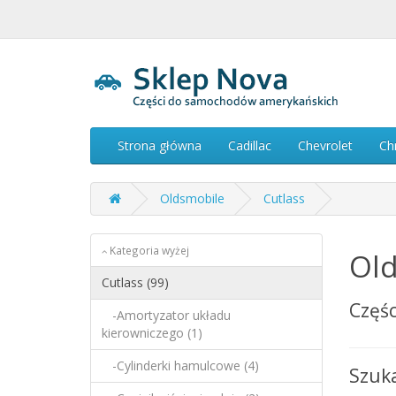
Strona główna
Cadillac
Chevrolet
Ch
Oldsmobile
Cutlass
Kategoria wyżej
Old
Cutlass (99)
Częśc
-Amortyzator układu
kierowniczego (1)
-Cylinderki hamulcowe (4)
Szuk