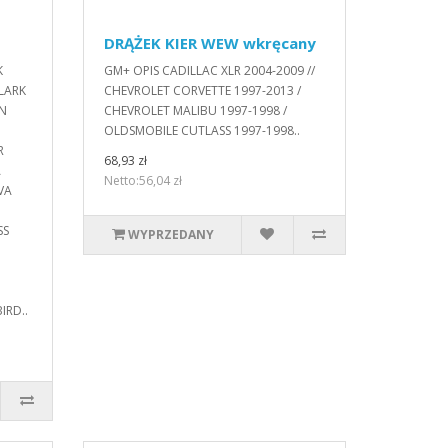
DRĄŻEK KIER WEW wkręcany
K
GM+ OPIS CADILLAC XLR 2004-2009 //
YLARK
CHEVROLET CORVETTE 1997-2013 /
ON
CHEVROLET MALIBU 1997-1998 /
OLDSMOBILE CUTLASS 1997-1998..
R
68,93 zł
A
Netto:56,04 zł
VA
SS
WYPRZEDANY
IRD..