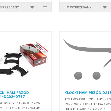
YPRZEDANY
WYPRZEDANY
CKI HAM PRZÓD
KLOCKI HAM PRZÓD D21
4=D202=D767
APV 1990-1991 + OPIS BUICK CE
D202=D767 AVANTI II 1979-
1983-1996 / BUICK ELECTRA 1985
// BUICK CENTURY 1978-1981 /
/ BUICK LESABRE 1986-1991 /