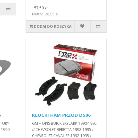
157,50 zł
Netto:128,05 zł
DODAJ DO KOSZYKA
5
KLOCKI HAM PRZÓD D506
NTURY
GM + OPIS BUICK SKYLARK 1990-1995
-1990
// CHEVROLET BERETTA 1992-1995 /
CHEVROLET CAVALIER 1992-1995 /