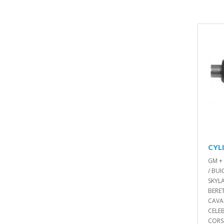
CYL
GM +
/ BUI
SKYLA
BERET
CAVAL
CELEB
CORS