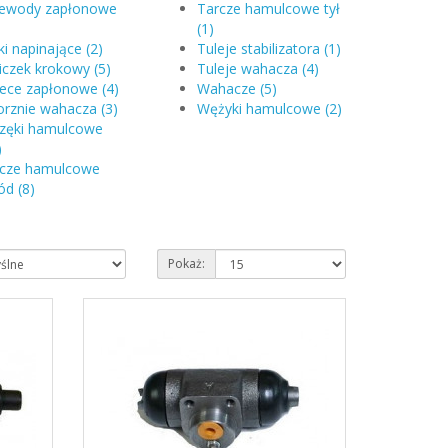
zewody zapłonowe
Tarcze hamulcowe tył
(1)
ki napinające (2)
Tuleje stabilizatora (1)
niczek krokowy (5)
Tuleje wahacza (4)
ece zapłonowe (4)
Wahacze (5)
rznie wahacza (3)
Wężyki hamulcowe (2)
zęki hamulcowe
)
rcze hamulcowe
ód (8)
Pokaż: