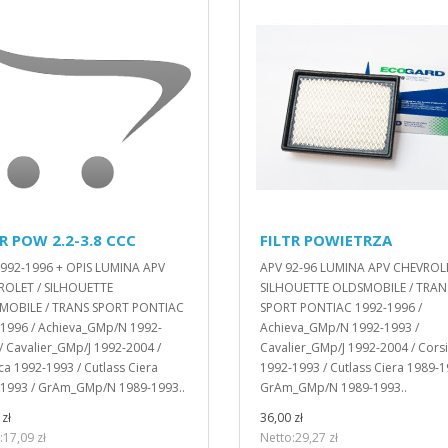
R POW 2.2-3.8 CCC
FILTR POWIETRZA
992-1996 + OPIS LUMINA APV
APV 92-96 LUMINA APV CHEVROLE
ROLET / SILHOUETTE
SILHOUETTE OLDSMOBILE / TRAN
MOBILE / TRANS SPORT PONTIAC
SPORT PONTIAC 1992-1996 /
1996 / Achieva_GMp/N 1992-
Achieva_GMp/N 1992-1993 /
/ Cavalier_GMp/J 1992-2004 /
Cavalier_GMp/J 1992-2004 / Cors
ca 1992-1993 / Cutlass Ciera
1992-1993 / Cutlass Ciera 1989-1
1993 / GrAm_GMp/N 1989-1993..
GrAm_GMp/N 1989-1993..
zł
36,00 zł
:17,09 zł
Netto:29,27 zł