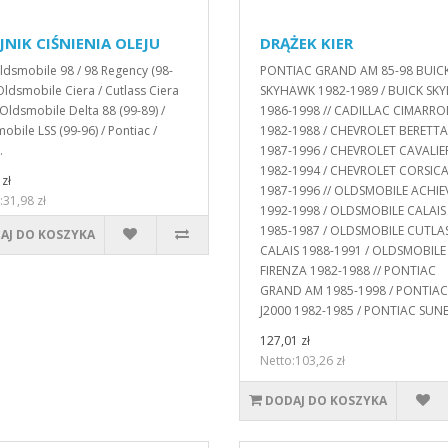
JNIK CIŚNIENIA OLEJU
DRĄŻEK KIER
dsmobile 98 / 98 Regency (98-
PONTIAC GRAND AM 85-98 BUIC
 Oldsmobile Ciera / Cutlass Ciera
SKYHAWK 1982-1989 / BUICK SK
/ Oldsmobile Delta 88 (99-89) /
1986-1998 // CADILLAC CIMARR
obile LSS (99-96) / Pontiac /
1982-1988 / CHEVROLET BERETTA
.
1987-1996 / CHEVROLET CAVALIE
1982-1994 / CHEVROLET CORSIC
zł
1987-1996 // OLDSMOBILE ACHIE
:31,98 zł
1992-1998 / OLDSMOBILE CALAIS
1985-1987 / OLDSMOBILE CUTLA
AJ DO KOSZYKA
CALAIS 1988-1991 / OLDSMOBILE
FIRENZA 1982-1988 // PONTIAC
GRAND AM 1985-1998 / PONTIAC
J2000 1982-1985 / PONTIAC SUNB
127,01 zł
Netto:103,26 zł
DODAJ DO KOSZYKA