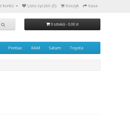
e konto
Lista życzeń (0)
Koszyk
Kasa
0 sztuk(i) - 0,00 zł
Pontiac
RAM
Saturn
Toyota