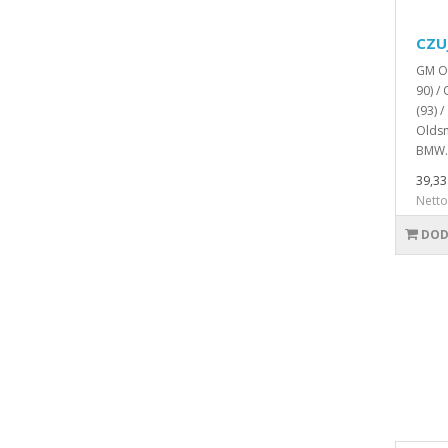
CZU
GM Ol
90) /
(93) 
Oldsm
BMW.
39,33 
Netto
DOD