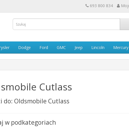
693 800 834
Moj
rysler
Dodge
Ford
GMC
Jeep
Lincoln
Mercury
smobile Cutlass
i do: Oldsmobile Cutlass
aj w podkategoriach