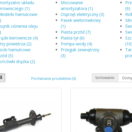
mortyzator układu
Mocowanie
Pr
erowniczego (1)
amortyzatora (1)
(9)
ylinderki hamulcowe
Osprzęt elektryczny (3)
Rol
)
Pasek wielorowkowy
Sil
ujnik ciśnienia oleju
(1)
Świ
)
Piasta przód (7)
Swo
ążki kierownicze (4)
Piasta tył (6)
Szc
ltry powietrza (2)
Pompa wody (4)
(10
locki hamulcowe
Przegub zewnętrzny
Ta
zód (5)
(3)
prz
ońcówki drążka (2)
Sortowanie:
Porównanie produktów (0)