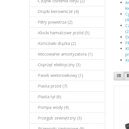
-Czujnik ciśnienia oleju (2)
A
ki
-Drążki kierownicze (4)
C
(4
-Filtry powietrza (2)
Cz
(2
-Klocki hamulcowe przód (5)
Dr
Fi
-Końcówki drążka (2)
K
-Mocowanie amortyzatora (1)
pr
K
-Osprzęt elektryczny (3)
-Pasek wielorowkowy (1)
-Piasta przód (7)
-Piasta tył (6)
-Pompa wody (4)
-Przegub zewnętrzny (3)
-Przewody zapłonowe (9)