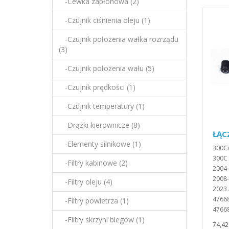
-Cewka zapłonowa (2)
-Czujnik ciśnienia oleju (1)
-Czujnik położenia wałka rozrządu
(3)
-Czujnik położenia wału (5)
-Czujnik prędkości (1)
-Czujnik temperatury (1)
-Drążki kierownicze (8)
ŁĄC
-Elementy silnikowe (1)
300C
300C 
-Filtry kabinowe (2)
2004
2008
-Filtry oleju (4)
2023
4766
-Filtry powietrza (1)
4766
-Filtry skrzyni biegów (1)
74,42 