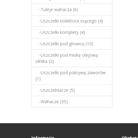
-Tuleje wahacza (6)
-Uszczelki kolektora ssącego (4)
-Uszczelki komplety (4)
-Uszczelki pod głowicę (10)
-Uszczelki pod miskę olejową
silnika (2)
-Uszczelki pod pokrywę zaworów
(1)
-Uszczelniacze (5)
-Wahacze (35)
Informacje
Obsługa