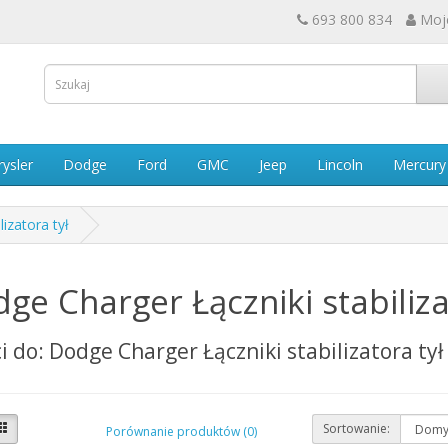
693 800 834
Moj
rysler
Dodge
Ford
GMC
Jeep
Lincoln
Mercury
lizatora tył
ge Charger Łączniki stabiliza
i do: Dodge Charger Łączniki stabilizatora tył
Sortowanie:
Porównanie produktów (0)