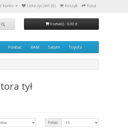
e konto
Lista życzeń (0)
Koszyk
Kasa
0 sztuk(i) - 0,00 zł
Pontiac
RAM
Saturn
Toyota
tora tył
Pokaż: