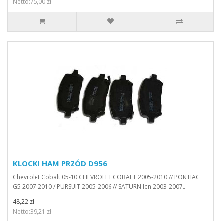
Netto:75,00 zł
KLOCKI HAM PRZÓD D956
Chevrolet Cobalt 05-10 CHEVROLET COBALT 2005-2010 // PONTIAC
G5 2007-2010 / PURSUIT 2005-2006 // SATURN Ion 2003-2007..
48,22 zł
Netto:39,21 zł