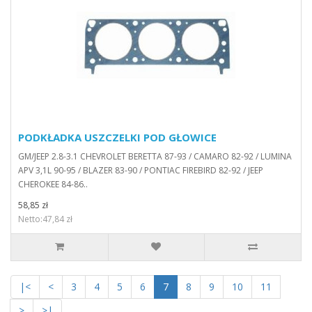
PODKŁADKA USZCZELKI POD GŁOWICE
GM/JEEP 2.8-3.1 CHEVROLET BERETTA 87-93 / CAMARO 82-92 / LUMINA
APV 3,1L 90-95 / BLAZER 83-90 / PONTIAC FIREBIRD 82-92 / JEEP
CHEROKEE 84-86..
58,85 zł
Netto:47,84 zł
|<
<
3
4
5
6
7
8
9
10
11
>
>|