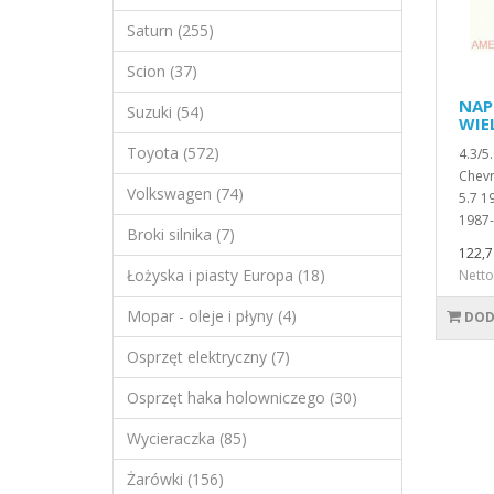
Saturn (255)
Scion (37)
NAP
Suzuki (54)
WI
Toyota (572)
4.3/5
Chevr
Volkswagen (74)
5.7 1
1987-
Broki silnika (7)
122,7
Łożyska i piasty Europa (18)
Netto
Mopar - oleje i płyny (4)
DOD
Osprzęt elektryczny (7)
Osprzęt haka holowniczego (30)
Wycieraczka (85)
Żarówki (156)