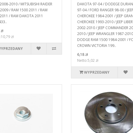
2008-2010 / MITSUBISHI RAIDER
DAKOTA 97-04 / DODEGE DURA
2009 / RAM 1500 2011 / RAM
97-04 / FORD RANGER 98-00 / JEE
 2011 / RAM DAKOTA 2011
CHEROKEE 1984-2001 / JEEP GRA
33..
CHEROKEE 1993-2010 / JEEP LIBE
2002-2010 / JEEP COMMANDER 20
zł
2010 / JEEP WRANGLER 1987-2010
:10,79 zł
DODGE RAM 1500 1984-2001 / F
CROWN VICTORIA 199..
YPRZEDANY
6,18 zł
Netto:5,02 zł
WYPRZEDANY