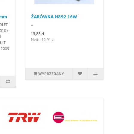
6mm
ŻARÓWKA H892 16W
OLET
..
010 /
15,88 zł
5
Netto:12,91 zł
SUIT
-2009
WYPRZEDANY