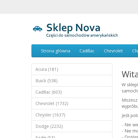
Strona główna
Cadillac
Chevrolet
Ch
Acura (181)
Wita
Buick (538)
W sklep
samoch
Cadillac (603)
Możesz 
Chevrolet (1732)
wypróbu
Chrysler (1637)
Jeśli po
- Nie w
Dodge (2232)
- Nie mo
- Dostę
Eagle (53)