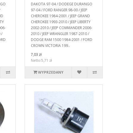
NGO
DAKOTA 97-04 / DODEGE DURANGO
P
97-04 / FORD RANGER 98-00 / JEEP
ND
CHEROKEE 1984-2001 / JEEP GRAND
RTY
CHEROKEE 1993-2010 / JEEP LIBERTY
06-
2002-2010 / JEEP COMMANDER 2006-
 /
2010 / JEEP WRANGLER 1987-2010 /
ORD
DODGE RAM 1500 1984-2001 / FORD
CROWN VICTORIA 199..
7,03 zł
Netto:5,71 zł
WYPRZEDANY