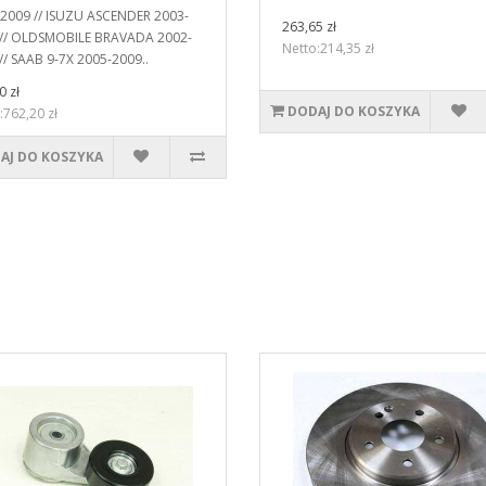
2009 // ISUZU ASCENDER 2003-
263,65 zł
 // OLDSMOBILE BRAVADA 2002-
Netto:214,35 zł
// SAAB 9-7X 2005-2009..
0 zł
DODAJ DO KOSZYKA
:762,20 zł
AJ DO KOSZYKA