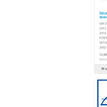
ŚRU
WAH
GM C
2013
2016 
PONT
SATUR
2002-
12,68 
Netto
W