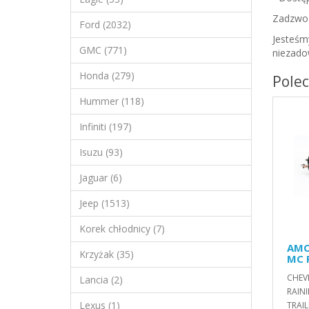
Zadzwoń
Ford (2032)
Jesteśm
GMC (771)
niezado
Honda (279)
Pole
Hummer (118)
Infiniti (197)
Isuzu (93)
Jaguar (6)
Jeep (1513)
Korek chłodnicy (7)
AMO
Krzyżak (35)
MC 
CHEV
Lancia (2)
RAINI
Lexus (1)
TRAIL