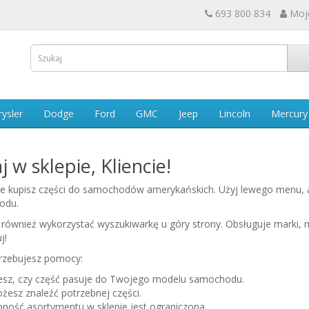
693 800 834
Moj
rysler
Dodge
Ford
GMC
Jeep
Lincoln
Mercury
j w sklepie, Kliencie!
ie kupisz części do samochodów amerykańskich. Użyj lewego menu,
odu.
również wykorzystać wyszukiwarkę u góry strony. Obsługuje marki, 
j!
trzebujesz pomocy:
iesz, czy część pasuje do Twojego modelu samochodu.
żesz znaleźć potrzebnej części.
pność asortymentu w sklepie jest ograniczona.