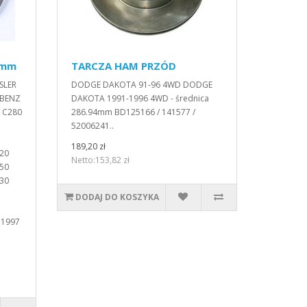
0mm
TARCZA HAM PRZÓD
SLER
DODGE DAKOTA 91-96 4WD DODGE
-BENZ
DAKOTA 1991-1996 4WD - średnica
 C280
286.94mm BD125166 / 141577 /
52006241..
189,20 zł
20
Netto:153,82 zł
50
30
DODAJ DO KOSZYKA
 1997