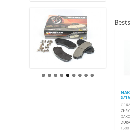
Bests
NAK
9/1
OE R
CHRY
DAKO
DURA
1500