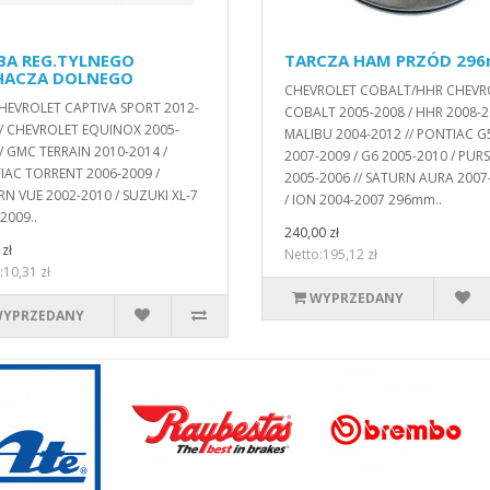
BA REG.TYLNEGO
TARCZA HAM PRZÓD 29
ACZA DOLNEGO
CHEVROLET COBALT/HHR CHEVR
HEVROLET CAPTIVA SPORT 2012-
COBALT 2005-2008 / HHR 2008-2
 / CHEVROLET EQUINOX 2005-
MALIBU 2004-2012 // PONTIAC G
/ GMC TERRAIN 2010-2014 /
2007-2009 / G6 2005-2010 / PUR
IAC TORRENT 2006-2009 /
2005-2006 // SATURN AURA 2007
N VUE 2002-2010 / SUZUKI XL-7
/ ION 2004-2007 296mm..
2009..
240,00 zł
zł
Netto:195,12 zł
:10,31 zł
WYPRZEDANY
YPRZEDANY