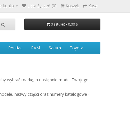
e konto
Lista życzeń (0)
Koszyk
Kasa
0 sztuk(i) - 0,00 zł
Pontiac
RAM
Saturn
Toyota
 aby wybrać markę, a następnie model Twojego
modele, nazwy części oraz numery katalogowe -